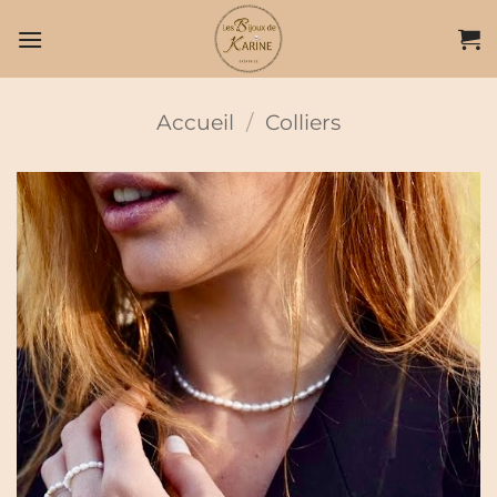
Passer
au
contenu
Accueil
/
Colliers