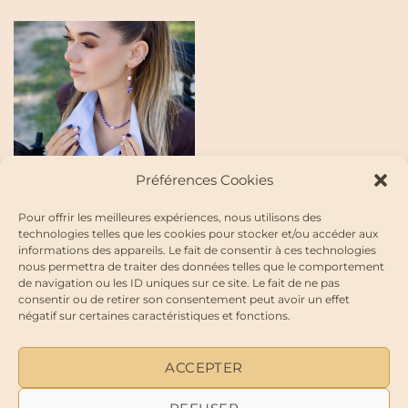
Préférences Cookies
COLLIERS
Pour offrir les meilleures expériences, nous utilisons des
Collier ARMOR – l’esprit
technologies telles que les cookies pour stocker et/ou accéder aux
marin
informations des appareils. Le fait de consentir à ces technologies
30,00
€
nous permettra de traiter des données telles que le comportement
de navigation ou les ID uniques sur ce site. Le fait de ne pas
consentir ou de retirer son consentement peut avoir un effet
négatif sur certaines caractéristiques et fonctions.
À PROPOS
GUIDE DE TAILLES
CONTACTEZ-MOI
MES FAVORIS
POLITIQUE DE COOKIES (UE)
© 2026 – Tous droits réservés – Les Bijoux de Karine.
ACCEPTER
Site initialement mis en place avec l’aide de
CREAGENCEWEB.COM